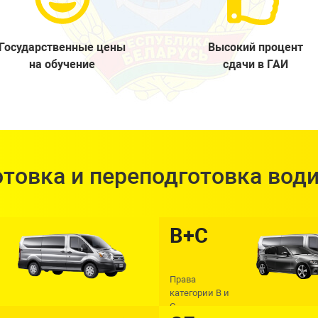
Государственные цены
Высокий процент
на обучение
сдачи в ГАИ
товка и переподготовка вод
В+С
Права
категории В и
С