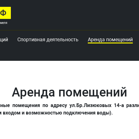
АФ
омеля
кций
Спортивная деятельность
Аренда помещений
Аренда помещений
щения по адресу ул.Бр.Лизюковых 14-а различн
м входом и возможностью подключения воды).