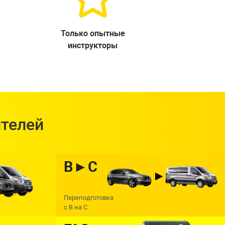
Только опытные
инструкторы
ителей
В►С
Переподготовка
с В на С